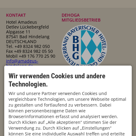
KONTAKT
DEHOGA
MITGLIEDSBETRIEB
Hotel Amadeus
Detlev Lückebergfeld
Alpgasse 11
87541 Bad Hindelang
DEUTSCHLAND
Tel.
+49 8324 982 050
Fax +49 8324 982 05 50
Mobil
+49 176 770 25 90
info@amadeus-
hindelang.de
FÜR ALLERGIKER GEEIGNET
Wir verwenden Cookies und andere
Technologien.
Wir und unsere Partner verwenden Cookies und
vergleichbare Technologien, um unsere Webseite optimal
zu gestalten und fortlaufend zu verbessern. Dabei
können personenbezogene Daten wie
Browserinformationen erfasst und analysiert werden.
Durch Klicken auf „Alle akzeptieren“ stimmen Sie der
Verwendung zu. Durch Klicken auf „Einstellungen“
können Sie eine individuelle Auswahl treffen und erteilte
Impressum
Datenschutz
Barrierefreiheit
AGB
Cookie-Einstellungen