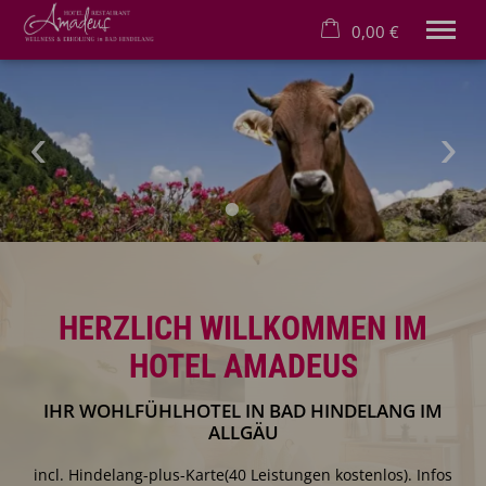
0,00 €
×
21. bis 28. August
Warenkorb ist leer
2 Erwachsene
Willkommen
Hotelzimmer
Frühstück
Bad Hindelang
Silvester
HERZLICH WILLKOMMEN IM
HOTEL AMADEUS
IHR WOHLFÜHLHOTEL IN BAD HINDELANG IM
ALLGÄU
incl. Hindelang-plus-Karte(40 Leistungen kostenlos). Infos