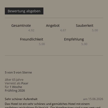
Bewertung abgeben
Gesamtnote
Angebot
Sauberkeit
4,92
4,67
5,00
Freundlichkeit
Empfehlung
5,00
5,00
5 von 5 von Sterne
älter 65 Jahre
Verreist als
Paar
für
1 Woche
Frühling 2026
Sehr schöner Aufenthalt
am 15.06.2026
Das Hotel ist ein sehr schönes und gemütlches Hotel mit einem
perfekten reichaltigen Frühstück . Die Hotelbesitzer sind super nett und